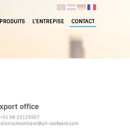
PRODUITS
L'ENTREPISE
CONTACT
n
xport office
. +31 06 23125507
. dion.schoormans@all-roofware.com