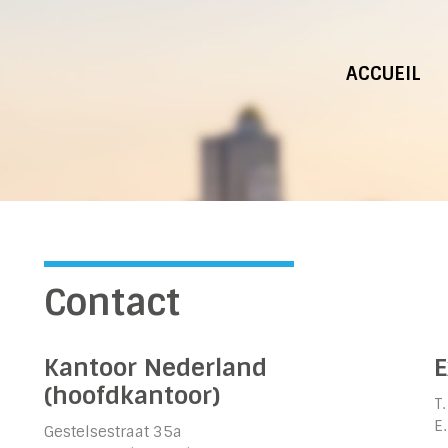
Main
ACCUEIL
navigatio
Contact
Kantoor Nederland
E
(hoofdkantoor)
T
E
Gestelsestraat 35a