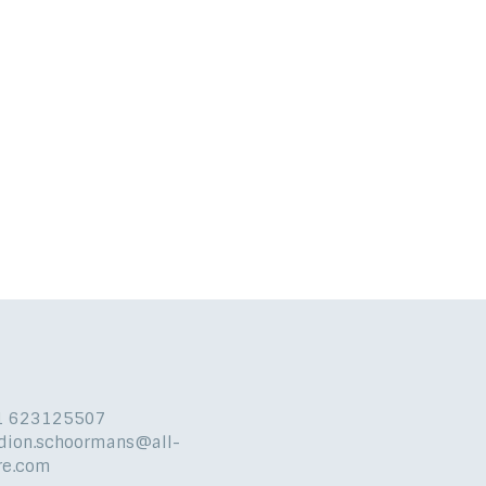
31 623125507
 dion.schoormans@all-
re.com